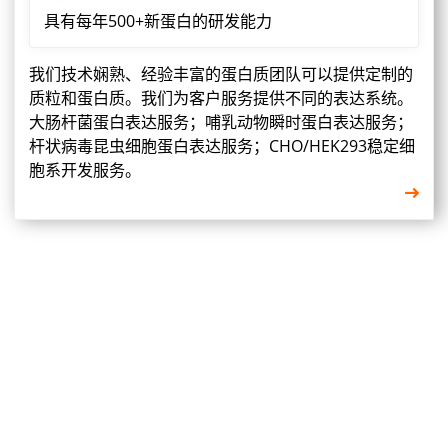
具有每年500+新蛋白的研发能力
我们技术娴熟、经验丰富的蛋白质团队可以提供定制的
质粒和蛋白质。我们为客户服务提供不同的表达系统。
大肠杆菌蛋白表达服务；哺乳动物瞬时蛋白表达服务；
杆状病毒昆虫细胞蛋白表达服务；CHO/HEK293稳定细
胞系开发服务。
400-660-9091
电话：
18013895086
地址：
江苏生命科技创新园F6幢1层
订购：
nanjing03@biogot.com
服务：
biorase01@biogot.com