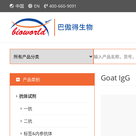
中国
EN
400-660-9091
Goat IgG
产品类别
抗体试剂
一抗
二抗
标签&内参抗体