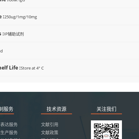
 :
250ug/1mg/10mg
 :
IP辅助试剂
id
elf Life :
Store at 4° C
定制服务
技术资源
关注我们
白表达服务
文献引用
体生产服务
文献政策