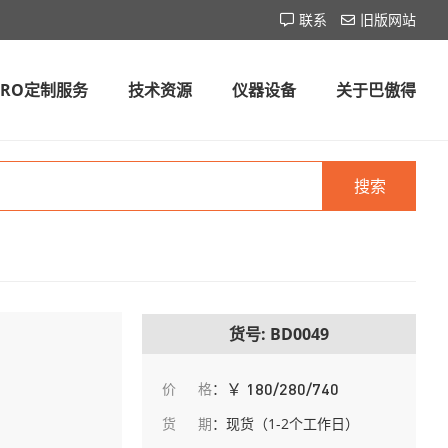
联系
旧版网站
CRO定制服务
技术资源
仪器设备
关于巴傲得
搜索
货号: BD0049
￥
价格
：
180/280/740
货期
：
现货（1-2个工作日）