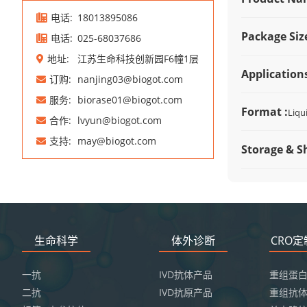
电话:
18013895086
Package Size
电话:
025-68037686
地址:
江苏生命科技创新园F6幢1层
Applications
订购:
nanjing03@biogot.com
服务:
biorase01@biogot.com
Format :
Liqu
合作:
lvyun@biogot.com
支持:
may@biogot.com
Storage & Sh
生命科学
体外诊断
CRO
一抗
IVD抗体产品
重组蛋
二抗
IVD抗原产品
重组抗