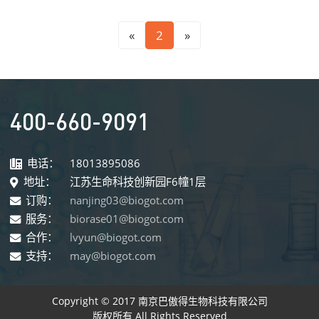
«
2
»
400-660-9091
电话：
18013895086
地址：
江苏生命科技创新园F6幢1层
订购：
nanjing03@biogot.com
服务：
biorase01@biogot.com
合作：
lvyun@biogot.com
支持：
may@biogot.com
Copyright © 2017 南京巴傲得生物科技有限公司
版权所有 All Rights Reserved