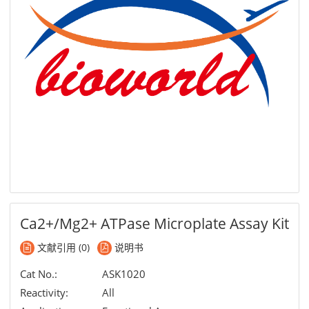
Ca2+/Mg2+ ATPase Microplate Assay Kit
文献引用 (0)
说明书
Cat No.:
ASK1020
Reactivity:
All