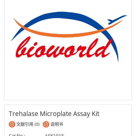
Trehalase Microplate Assay Kit
文献引用 (0)
说明书
Cat No.:
ASK1015