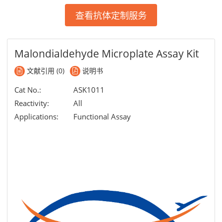
查看抗体定制服务
Malondialdehyde Microplate Assay Kit
文献引用 (0)
说明书
Cat No.:
ASK1011
Reactivity:
All
Applications:
Functional Assay