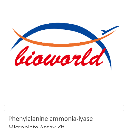
Phenylalanine ammonia-lyase
Microplate Assay Kit