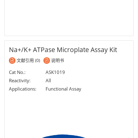
Na+/K+ ATPase Microplate Assay Kit
文献引用 (0)
说明书
Cat No.:
ASK1019
Reactivity:
All
Applications:
Functional Assay