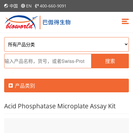
中国
EN
400-660-9091
搜索
产品类别
Acid Phosphatase Microplate Assay Kit