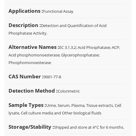
Applications :
Functional Assay
Description :
Detection and Quantification of Acid
Phosphatase Activity.
Alternative Names :
EC 3.1.3.2; Acid Phosphatase; ACP;
Acid phosphomonoesterase; Glycerophosphatase;
Phosphomonoesterase
CAS Number :
9001-77-8
Detection Method :
Colorimetric
Sample Types :
Urine, Serum, Plasma, Tissue extracts, Cell
lysate, Cell culture media and Other biological fluids
Storage/Stability :
Shipped and store at 4°C for 6 months.